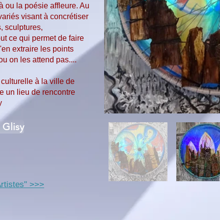
à ou la poésie affleure. Au
 variés visant à concrétiser
, sculptures,
ut ce qui permet de faire
en extraire les points
u on les attend pas....
ulturelle à la ville de
e un lieu de rencontre
y
 Glisy
rtistes" >>>