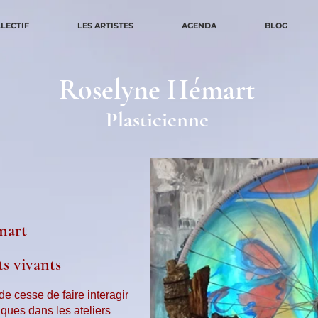
LLECTIF
LES ARTISTES
AGENDA
BLOG
Roselyne Hémart
Plasticienne
mart
ts vivants
de cesse de faire interagir
ques dans les ateliers