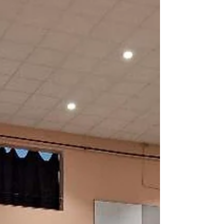
multiples mouvements artistiques, des
pastels de Maurice Quentin de la Tour
aux couleurs d'Henri Matisse, des rues
ponctuées par l'Art Déco au musée des
Papillons, les artistes du collectif
réunissant peintres, sculpteurs et
plasticiens vous proposent leurs
oeuvres et leurs interprétations variées.
Un moment d'échanges et de