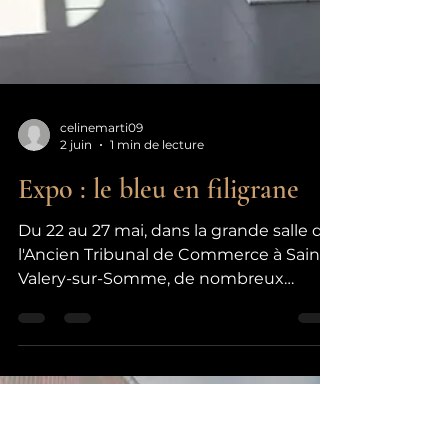
celinemarti09
2 juin
1 min de lecture
Expo : le bleu en filigrane