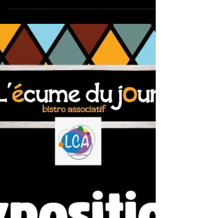
C'était les 13 et 14 juin dans la salle des
fêtes de Crèvecoeur-le-Grand. Un
évènement qui a réuni sur deux
journées joyeuses une partie des
membres du collectif auxquels se sont
joints l'association L'Atelier des Couleurs
et le tatoueur internationalement
récompensé José Martinez. L'Atelier des
Couleurs José Martinez, tatoueur
Dédiée à l’expression artistique sous
toutes ses formes, l'exposition a permis
l'itinérance des toiles exposées au
Centre culturel Le Domino à Méru ce