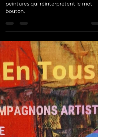
celinemarti09
10 juin
1 min de lecture
Expo : DeboutonneR
Huit artistes exposent à Beauvais leurs
peintures qui réinterprétent le mot
bouton.