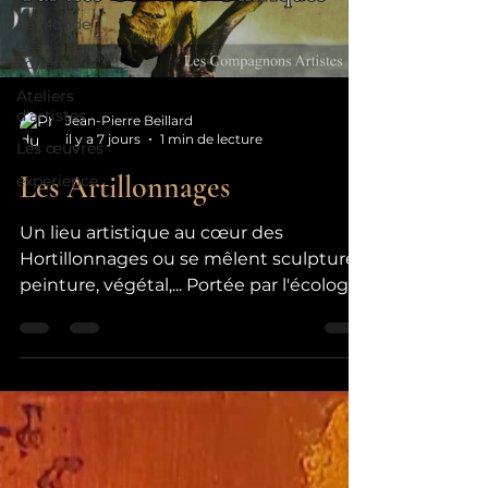
Le Monde
des
adhérents
Ateliers
d'artistes
Jean-Pierre Beillard
il y a 7 jours
1 min de lecture
Les œuvres
Les Artillonnages
experience
Un lieu artistique au cœur des
Hortillonnages ou se mêlent sculpture,
peinture, végétal,... Portée par l'écologie
et l'upcycling ,Les Artillonnages
abordent tous les sujets et leurs
réflexions connexes peuvent y être
débattus ou mis à l'honneur.