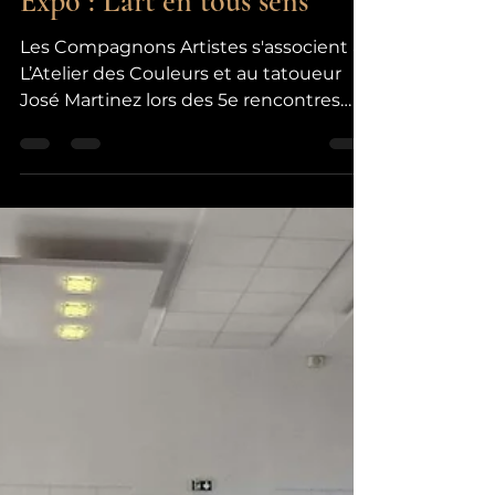
celinemarti09
8 juin
1 min de lecture
Expo : L'art en tous sens
Les Compagnons Artistes s'associent à
L’Atelier des Couleurs et au tatoueur
José Martinez lors des 5e rencontres
artistiques de Crèvecœur-le-Grand,
dans le nord de l'Oise ! L’expression
artistique y sera célébrée sous toutes
ses formes le temps d'un événement
ouvert à toutes et tous. Vous y
retrouverez 14 membres du collectif