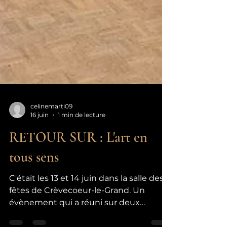
celinemarti09
16 juin
1 min de lecture
RETOUR SUR : L'art en
tous sens