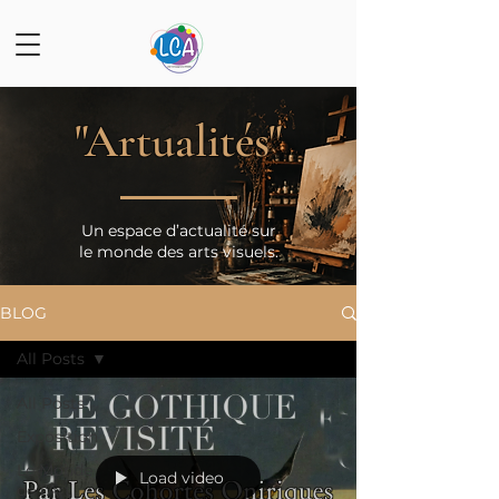
"Artualités"
Un espace d’actualité sur
le monde des arts visuels.
BLOG
All Posts
All Posts
Exposition
Le Monde
Load video
de l'Art