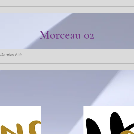
Morceau 02
 Jamias Allé