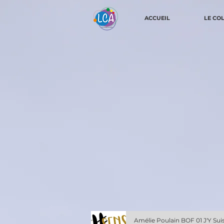
ACCUEIL
LE CO
Amélie Poulain BOF 01 J'Y Suis