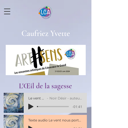
Caufriez Yvette
L'Œil de la sagesse
Le vent nous portera
Noir Désir - auteur Bertrand Cantat 1mn40
-01:41
Texte audio Le vent nous portera