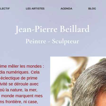
LLECTIF
LES ARTISTES
AGENDA
BLOG
Jean-Pierre Beillard
Peintre - Sculpteur
j'aime mêler les mondes :
dia numériques. Cela
 éclectique de prime
tivité se déroule avec
ù la nature, la mer,
 le monde marquent mes
 frontière, ni case,