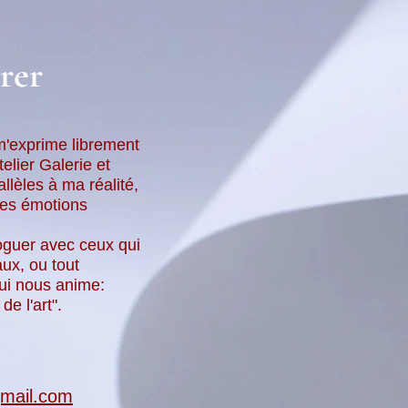
rer
 m'exprime librement
elier Galerie et
llèles à ma réalité,
mes émotions
aloguer avec ceux qui
ux, ou tout
ui nous anime:
de l'art".
gmail.com